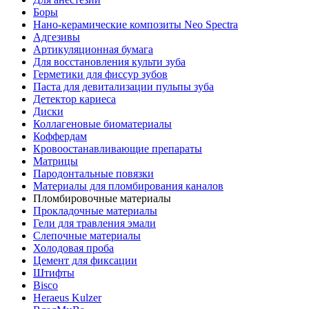
Боры
Нано-керамические композиты Neo Spectra
Адгезивы
Артикуляционная бумага
Для восстановления культи зуба
Герметики для фиссур зубов
Паста для девитализации пульпы зуба
Детектор кариеса
Диски
Коллагеновые биоматериалы
Коффердам
Кровоостанавливающие препараты
Матрицы
Пародонтальные повязки
Материалы для пломбирования каналов
Пломбировочные материалы
Прокладочные материалы
Гели для травления эмали
Слепочные материалы
Холодовая проба
Цемент для фиксации
Штифты
Bisco
Heraeus Kulzer