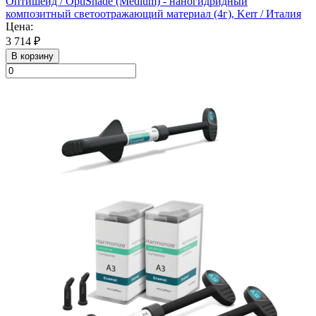
Оптишейд / OptiShade (Medium) - наногидридный
композитный светоотражающий материал (4г), Kerr / Италия
Цена:
3 714 ₽
В корзину