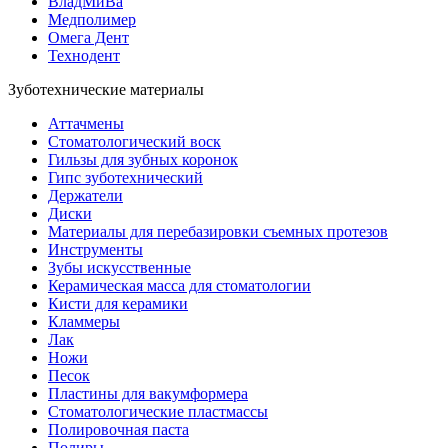
ВладМиВа
Медполимер
Омега Дент
Технодент
Зуботехнические материалы
Аттачмены
Стоматологический воск
Гильзы для зубных коронок
Гипс зуботехнический
Держатели
Диски
Материалы для перебазировки съемных протезов
Инструменты
Зубы искусственные
Керамическая масса для стоматологии
Кисти для керамики
Кламмеры
Лак
Ножи
Песок
Пластины для вакумформера
Стоматологические пластмассы
Полировочная паста
Полиры