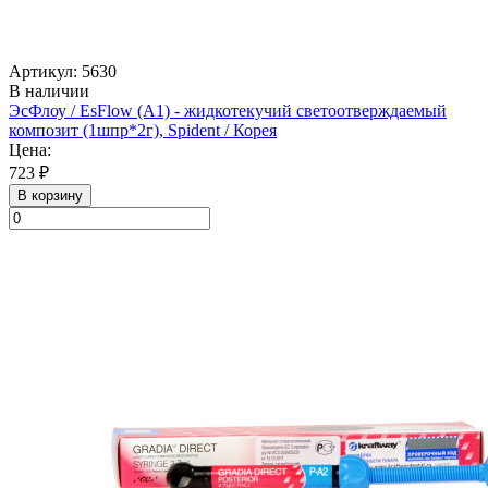
Артикул: 5630
В наличии
ЭсФлоу / EsFlow (А1) - жидкотекучий светоотверждаемый
композит (1шпр*2г), Spident / Корея
Цена:
723 ₽
В корзину