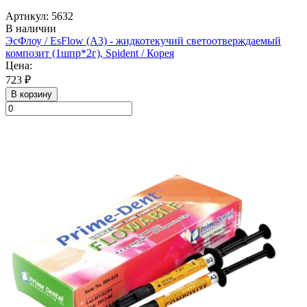
Артикул: 5632
В наличии
ЭсФлоу / EsFlow (А3) - жидкотекучий светоотверждаемый
композит (1шпр*2г), Spident / Корея
Цена:
723 ₽
В корзину