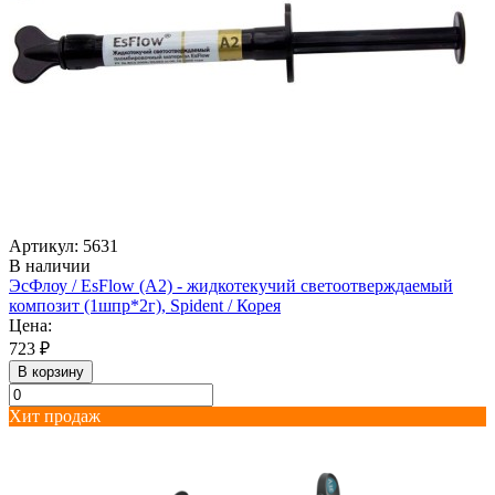
Артикул: 5631
В наличии
ЭсФлоу / EsFlow (А2) - жидкотекучий светоотверждаемый
композит (1шпр*2г), Spident / Корея
Цена:
723 ₽
В корзину
Хит продаж