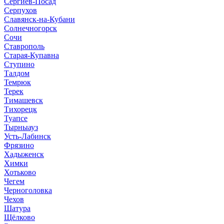
Сергиев-Посад
Серпухов
Славянск-на-Кубани
Солнечногорск
Сочи
Ставрополь
Старая-Купавна
Ступино
Талдом
Темрюк
Терек
Тимашевск
Тихорецк
Туапсе
Тырныауз
Усть-Лабинск
Фрязино
Хадыженск
Химки
Хотьково
Чегем
Черноголовка
Чехов
Шатура
Щёлково