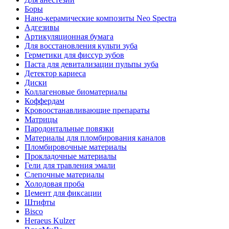
Боры
Нано-керамические композиты Neo Spectra
Адгезивы
Артикуляционная бумага
Для восстановления культи зуба
Герметики для фиссур зубов
Паста для девитализации пульпы зуба
Детектор кариеса
Диски
Коллагеновые биоматериалы
Коффердам
Кровоостанавливающие препараты
Матрицы
Пародонтальные повязки
Материалы для пломбирования каналов
Пломбировочные материалы
Прокладочные материалы
Гели для травления эмали
Слепочные материалы
Холодовая проба
Цемент для фиксации
Штифты
Bisco
Heraeus Kulzer