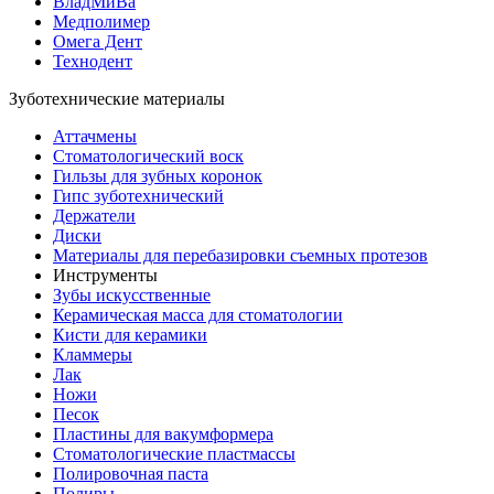
ВладМиВа
Медполимер
Омега Дент
Технодент
Зуботехнические материалы
Аттачмены
Стоматологический воск
Гильзы для зубных коронок
Гипс зуботехнический
Держатели
Диски
Материалы для перебазировки съемных протезов
Инструменты
Зубы искусственные
Керамическая масса для стоматологии
Кисти для керамики
Кламмеры
Лак
Ножи
Песок
Пластины для вакумформера
Стоматологические пластмассы
Полировочная паста
Полиры