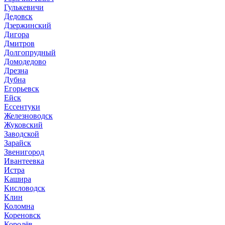
Гулькевичи
Дедовск
Дзержинский
Дигора
Дмитров
Долгопрудный
Домодедово
Дрезна
Дубна
Егорьевск
Ейск
Ессентуки
Железноводск
Жуковский
Заводской
Зарайск
Звенигород
Ивантеевка
Истра
Кашира
Кисловодск
Клин
Коломна
Кореновск
Королёв