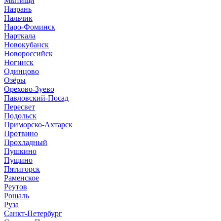
Мытищи
Назрань
Нальчик
Наро-Фоминск
Нарткала
Новокубанск
Новороссийск
Ногинск
Одинцово
Озёры
Орехово-Зуево
Павловский-Посад
Пересвет
Подольск
Приморско-Ахтарск
Протвино
Прохладный
Пушкино
Пущино
Пятигорск
Раменское
Реутов
Рошаль
Руза
Санкт-Петербург