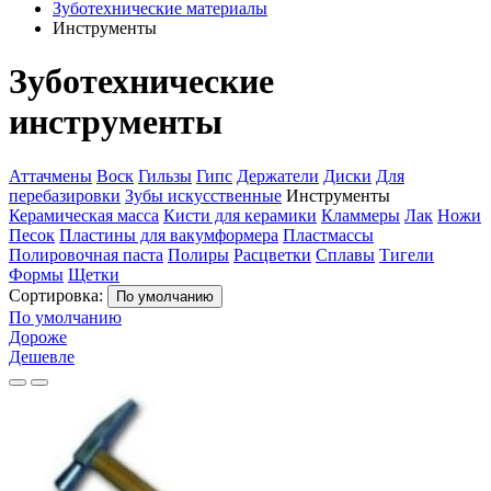
Зуботехнические материалы
Инструменты
Зуботехнические
инструменты
Аттачмены
Воск
Гильзы
Гипс
Держатели
Диски
Для
перебазировки
Зубы искусственные
Инструменты
Керамическая масса
Кисти для керамики
Кламмеры
Лак
Ножи
Песок
Пластины для вакумформера
Пластмассы
Полировочная паста
Полиры
Расцветки
Сплавы
Тигели
Формы
Щетки
Сортировка:
По умолчанию
По умолчанию
Дороже
Дешевле