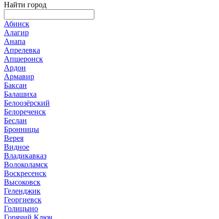
Найти город
Абинск
Алагир
Анапа
Апрелевка
Апшеронск
Ардон
Армавир
Баксан
Балашиха
Белоозёрский
Белореченск
Беслан
Бронницы
Верея
Видное
Владикавказ
Волоколамск
Воскресенск
Высоковск
Геленджик
Георгиевск
Голицыно
Горячий Ключ