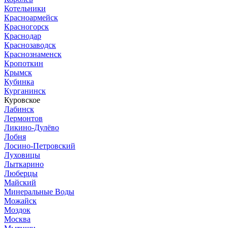
Котельники
Красноармейск
Красногорск
Краснодар
Краснозаводск
Краснознаменск
Кропоткин
Крымск
Кубинка
Курганинск
Куровское
Лабинск
Лермонтов
Ликино-Дулёво
Лобня
Лосино-Петровский
Луховицы
Лыткарино
Люберцы
Майский
Минеральные Воды
Можайск
Моздок
Москва